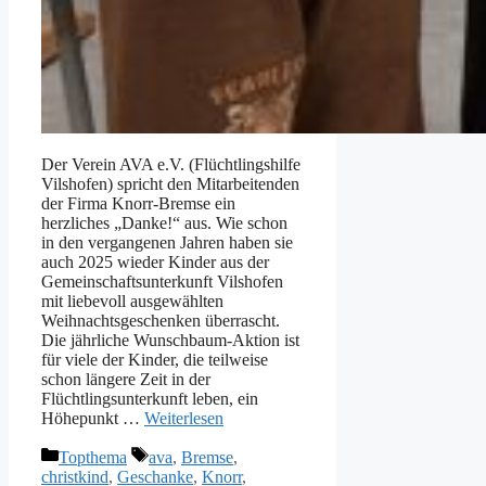
Der Verein AVA e.V. (Flüchtlingshilfe
Vilshofen) spricht den Mitarbeitenden
der Firma Knorr-Bremse ein
herzliches „Danke!“ aus. Wie schon
in den vergangenen Jahren haben sie
auch 2025 wieder Kinder aus der
Gemeinschaftsunterkunft Vilshofen
mit liebevoll ausgewählten
Weihnachtsgeschenken überrascht.
Die jährliche Wunschbaum-Aktion ist
für viele der Kinder, die teilweise
schon längere Zeit in der
Flüchtlingsunterkunft leben, ein
Höhepunkt …
Weiterlesen
Kategorien
Schlagwörter
Topthema
ava
,
Bremse
,
christkind
,
Geschanke
,
Knorr
,