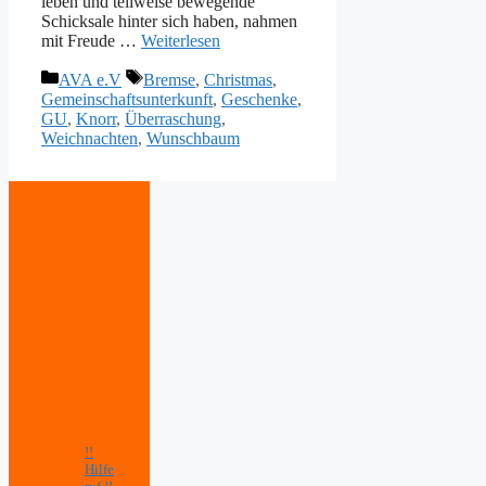
leben und teilweise bewegende
Schicksale hinter sich haben, nahmen
mit Freude …
Weiterlesen
Kategorien
Schlagwörter
AVA e.V
Bremse
,
Christmas
,
Gemeinschaftsunterkunft
,
Geschenke
,
GU
,
Knorr
,
Überraschung
,
Weichnachten
,
Wunschbaum
!!
Hilfe