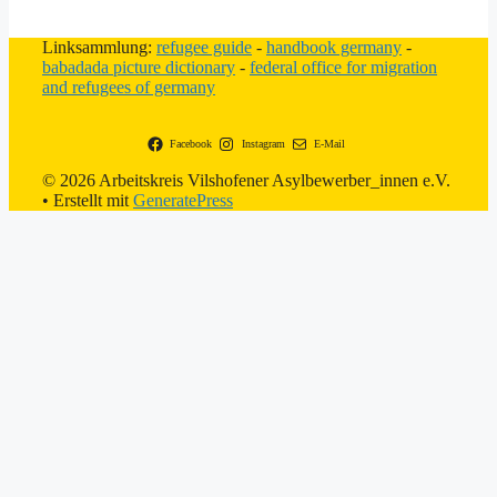
Linksammlung:
refugee guide
-
handbook germany
-
babadada picture dictionary
-
federal office for migration
and refugees of germany
Facebook
Instagram
E-Mail
© 2026 Arbeitskreis Vilshofener Asylbewerber_innen e.V.
• Erstellt mit
GeneratePress