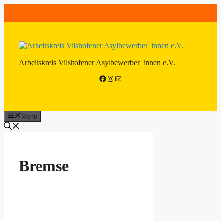
Zum
Inhalt
springen
Arbeitskreis Vilshofener Asylbewerber_innen e.V.
Facebook
Instagram
E-Mail
Menü
Bremse