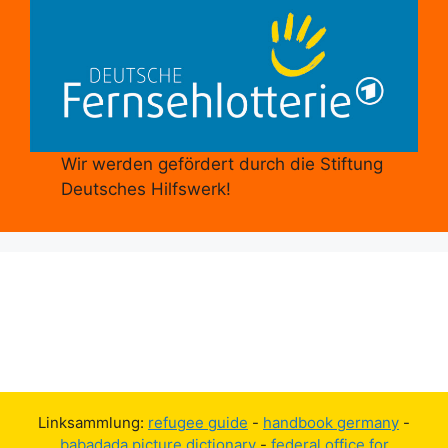
Wir werden gefördert durch die Stiftung
Deutsches Hilfswerk!
Linksammlung:
refugee guide
-
handbook germany
-
babadada picture dictionary
-
federal office for