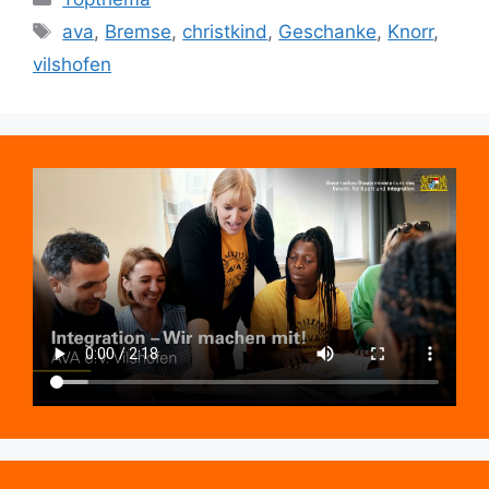
Schlagwörter
ava
,
Bremse
,
christkind
,
Geschanke
,
Knorr
,
vilshofen