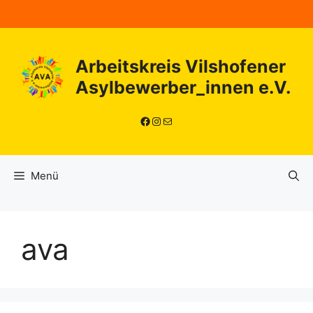
Zum
Inhalt
springen
Arbeitskreis Vilshofener
Asylbewerber_innen e.V.
Facebook
Instagram
E-Mail
Menü
ava