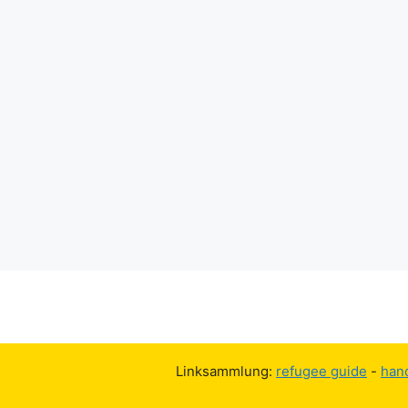
Linksammlung:
refugee guide
-
han