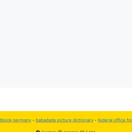
dbook germany
-
babadada picture dictionary
-
federal office f