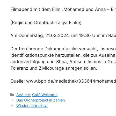
Filmabend mit dem Film „Mohamed und Anna – Ein
(Regie und Drehbuch:Taliya Finke)
Am Donnerstag, 21.03.2024, um 19.30 Uhr, im Ra
Der berührende Dokumentarfilm versucht, insbeson
Identifikationspunkte herzustellen, die zur Ausei
Judenverfolgung und Shoa, Antisemitismus in Ges
Toleranz und Zivilcourage anregen sollen.
Quelle: www.bpb.de/mediathek/333644mohame
Kategorien
AVA e.V
,
Café Welcome
Das Ordnerprojekt in Zahlen
Wieder sehr aktiv!